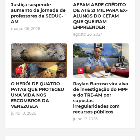
Justiça suspende
AFEAM ABRE CRÉDITO
aumento da jornada de
DE ATÉ 21 MIL PARA EX-
professores da SEDUC-
ALUNOS DO CETAM
AM
QUE QUEIRAM
EMPREENDER
março 06, 2026
agosto 26, 2024
3
4
O HERÓI DE QUATRO
Raylan Barroso vira alvo
PATAS QUE PROTEGEU
de investigação do MPF
UMA VIDA NOS
e do TRE-AM por
ESCOMBROS DA
supostas
VENEZUELA
irregularidades com
recursos públicos
julho 10, 2026
julho 17, 2026