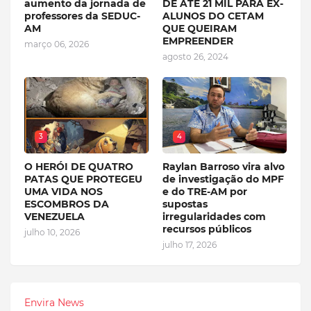
aumento da jornada de
DE ATÉ 21 MIL PARA EX-
professores da SEDUC-
ALUNOS DO CETAM
AM
QUE QUEIRAM
EMPREENDER
março 06, 2026
agosto 26, 2024
3
4
O HERÓI DE QUATRO
Raylan Barroso vira alvo
PATAS QUE PROTEGEU
de investigação do MPF
UMA VIDA NOS
e do TRE-AM por
ESCOMBROS DA
supostas
VENEZUELA
irregularidades com
recursos públicos
julho 10, 2026
julho 17, 2026
Envira News